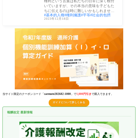
権利という言葉は私たちの日常に深く根付
いていますが、その本当の意味を子どもた
ちに伝えるのは時に難しいかもしれませ
基本的人権
権利擁護
平等
社会的包摂
ん。この
2023年12月18日
当サイト限定のクーポンコード「
carenote202602-1000
」で
1,000円引き
で購入できます。
ガイドについて詳しくみる
報酬改定 最新情報