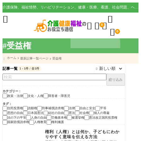
介護保険、福祉情勢、リハビリテーション、健康・医療、看護、社会問題、ヘルスケア業界など様々な切り口から役立つ情報を配信。





0

0
#受益権
ホーム
最新記事一覧ページ
受益権

記事一覧
1 - 1件 / 全1件

絞り込み
カテゴリー
政策・法律
文化・人権
障害者・障害児
タグ
住民投票権
請願権
刑事補償請求権
法律
自由と安全
平等
思想の自由
日本国憲法
結社の自由
憲法
社会権
個人の尊厳
法の下の平等
人身の自由
労働基本権
被選挙権
憲法改正国民投票権
国家賠償請求権
人権教育
権利擁護
政策・法律
権利（人権）とは何か、子どもにわか
りやすく意味を伝える方法