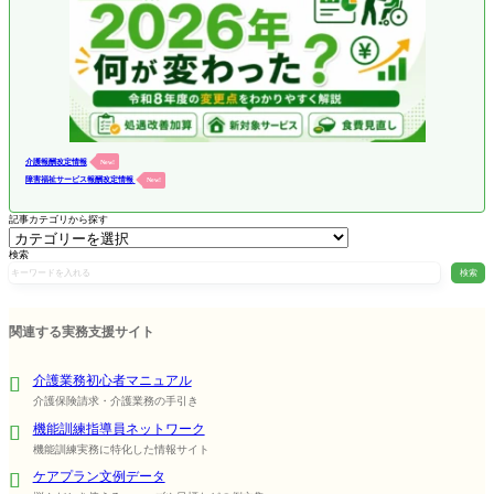
介護報酬改定情報
New!
障害福祉サービス報酬改定情報
New!
記事カテゴリから探す
検索
検索
関連する実務支援サイト
介護業務初心者マニュアル
介護保険請求・介護業務の手引き
機能訓練指導員ネットワーク
機能訓練実務に特化した情報サイト
ケアプラン文例データ