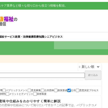
スケア業界など様々な切り口から役立つ情報を配信。
福祉サービス
政策・法律
健康
医療知識
シニアビジネス

絞り込み
導
パブリックコメント
意見募集
公共団体
政策形成
公示
意思決定プロセス
透明性
メリットとデメリット
回答制度
意味や仕組みをわかりやすく簡単に解説
その意味や仕組みについて知りたいですか？この記事では、パブリックコメ