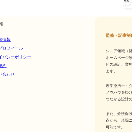
検索
報
監修・記事制
者情報
プロフィール
シニア領域（健
イバシーポリシー
ホームページ
ビス設計、業務
規約
ます。
い合わせ
理学療法士・介
ノウハウを掛
つながる設計
また、介護保
点から、現場
可能です。