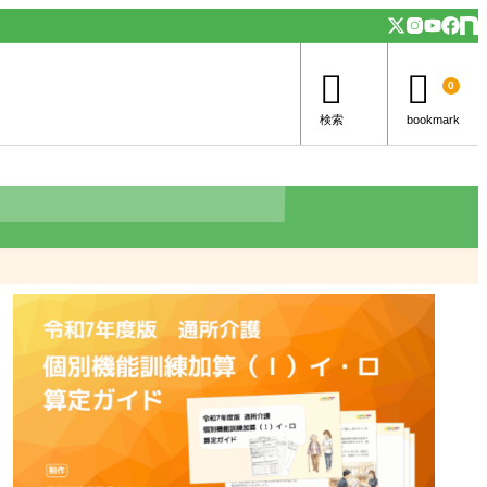


0
検索
bookmark