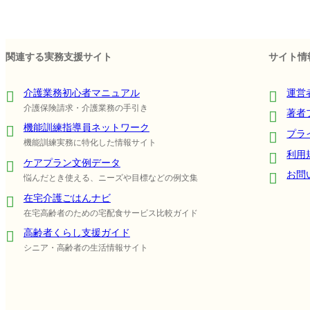
関連する実務支援サイト
サイト情
介護業務初心者マニュアル
運営
介護保険請求・介護業務の手引き
著者
機能訓練指導員ネットワーク
プラ
機能訓練実務に特化した情報サイト
利用
ケアプラン文例データ
お問
悩んだとき使える、ニーズや目標などの例文集
在宅介護ごはんナビ
在宅高齢者のための宅配食サービス比較ガイド
高齢者くらし支援ガイド
シニア・高齢者の生活情報サイト