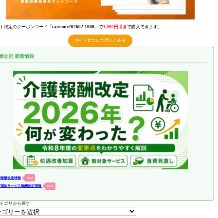
ト限定のクーポンコード「
carenote202602-1000
」で
1,000円引き
で購入できます。
ガイドについて詳しくみる
酬改定 最新情報
護報酬改定情報
New!
害福祉サービス報酬改定情報
New!
テゴリから探す