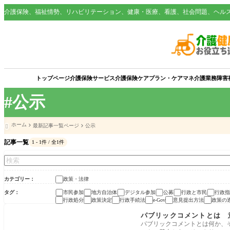
介護保険、福祉情勢、リハビリテーション、健康・医療、看護、社会問題、ヘル
トップページ
介護保険サービス
介護保険
ケアプラン・ケアマネ
介護業務
障害
#公示
ホーム
最新記事一覧ページ
公示

記事一覧
1 - 1件 / 全1件
カテゴリー
政策・法律
タグ
市民参加
地方自治体
デジタル参加
公募
行政と市民
行政指
行政処分
政策決定
行政手続法
意見提出方法
政策の
e-Gov
政策・法律
パブリックコメントとは 
パブリックコメントとは何か、