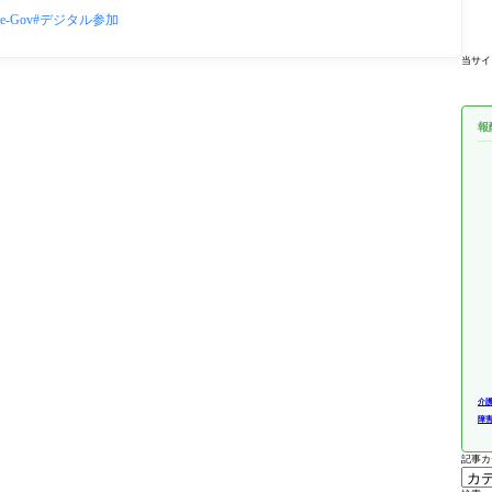
e-Gov
デジタル参加
当サイ
報
介
障
記事カ