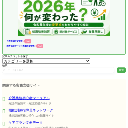
介護報酬改定情報
New!
障害福祉サービス報酬改定情報
New!
記事カテゴリから探す
検索
検索
関連する実務支援サイト
介護業務初心者マニュアル
介護保険請求・介護業務の手引き
機能訓練指導員ネットワーク
機能訓練実務に特化した情報サイト
ケアプラン文例データ
悩んだとき使える、ニーズや目標などの例文集