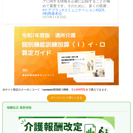
アに関する情報を正確に記録することが極
めて重要です。そのために、多くの医療機
ケアプラン
コミュニケーション
QOL
関や介
利用者本位
2023年11月20日
当サイト限定のクーポンコード「
carenote202602-1000
」で
1,000円引き
で購入できます。
ガイドについて詳しくみる
報酬改定 最新情報