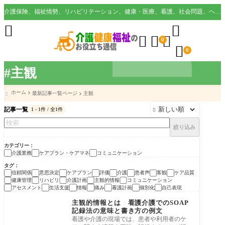
介護保険、福祉情勢、リハビリテーション、健康・医療、看護、社会問題、ヘルスケア業界など様々な切り口から役立つ情報を配信。





0

0
#主観
ホーム
最新記事一覧ページ
主観

記事一覧
1 - 1件 / 全1件

絞り込み
カテゴリー
介護業務
ケアプラン・ケアマネ
コミュニケーション
タグ
信頼関係
意思決定
ケアプラン
評価
介護
患者声
客観
ケア品質
健康管理
リハビリ
介護計画
主観的情報
コミュニケーション
アセスメント
生活支援
情報
痛み
看護計画
個別化
自己表現
ケアプラン・ケアマネ
主観的情報とは 看護介護でのSOAP
記録法の意味と書き方の例文
看護や介護の現場では、患者や利用者のケ