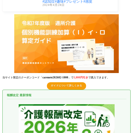
認知症
趣味
プレゼント
感覚
る方法
2024年4月28日
当サイト限定のクーポンコード「
carenote202602-1000
」で
1,000円引き
で購入できます。
ガイドについて詳しくみる
報酬改定 最新情報