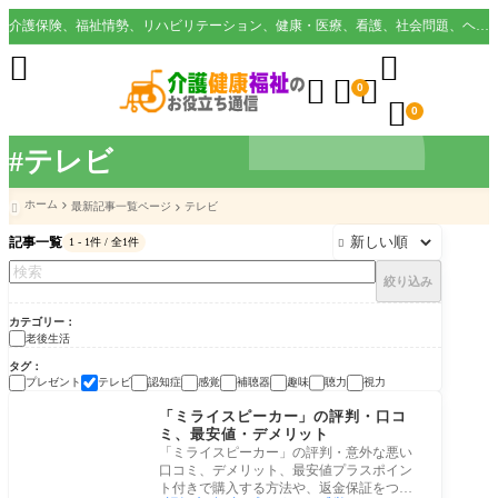
介護保険、福祉情勢、リハビリテーション、健康・医療、看護、社会問題、ヘルスケア業界など様々な切り口から役立つ情報を配信。





0

0
#テレビ
ホーム
最新記事一覧ページ
テレビ

記事一覧
1 - 1件 / 全1件

絞り込み
カテゴリー
老後生活
タグ
プレゼント
テレビ
認知症
感覚
補聴器
趣味
聴力
視力
老後生活
「ミライスピーカー」の評判・口コ
ミ、最安値・デメリット
「ミライスピーカー」の評判・意外な悪い
口コミ、デメリット、最安値プラスポイン
ト付きで購入する方法や、返金保証をつけ