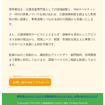
理学療法士・介護支援専門員としての現場経験と、Webマーケティン
グ・SEOの実務ノウハウを掛け合わせ、介護保険制度を踏まえた実用
性の高い提案と、事業成果につながる設計の両面から支援いたしま
す。
また、介護保険内サービスにとどまらず、保険外を含めたシニアビジ
ネス全体の視点から、現場ニーズ・制度・市場性を踏まえた事業づく
りやサービス改善にも対応可能です。
監修のみのご依頼から、継続的なアドバイザー・顧問契約、共同開発
まで柔軟に対応しております。課題ベースでのご相談も歓迎しており
ます。
相談内容がまとまっていなくても大丈夫です

お問い合わせはこちらから
運営情報
プレスリリース
メディア掲載
利用規約
プライバシーポリシー
お問い合わせ
サイトマップ

Copyright© 2010-2026 介護健康福祉のお役立ち通信. All Rights Reserved.