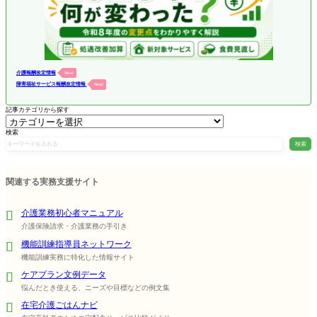
介護報酬改定情報
New!
障害福祉サービス報酬改定情報
New!
記事カテゴリから探す
検索
検索
関連する実務支援サイト
介護業務初心者マニュアル
介護保険請求・介護業務の手引き
機能訓練指導員ネットワーク
機能訓練実務に特化した情報サイト
ケアプラン文例データ
悩んだとき使える、ニーズや目標などの例文集
在宅介護ごはんナビ