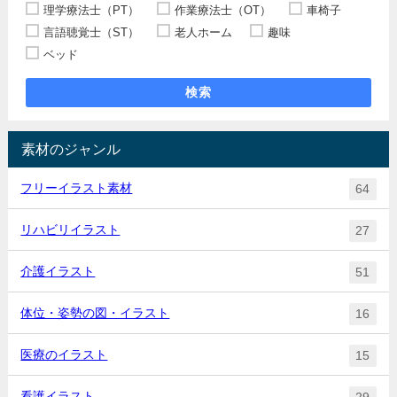
理学療法士（PT）
作業療法士（OT）
車椅子
言語聴覚士（ST）
老人ホーム
趣味
ベッド
検索
素材のジャンル
フリーイラスト素材
64
リハビリイラスト
27
介護イラスト
51
体位・姿勢の図・イラスト
16
医療のイラスト
15
看護イラスト
29