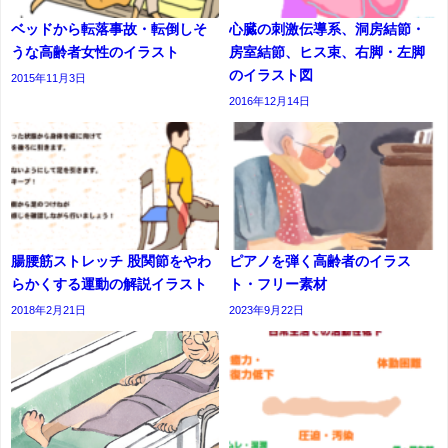
ベッドから転落事故・転倒しそ
心臓の刺激伝導系、洞房結節・
うな高齢者女性のイラスト
房室結節、ヒス束、右脚・左脚
のイラスト図
2015年11月3日
2016年12月14日
腸腰筋ストレッチ 股関節をやわ
ピアノを弾く高齢者のイラス
らかくする運動の解説イラスト
ト・フリー素材
2018年2月21日
2023年9月22日