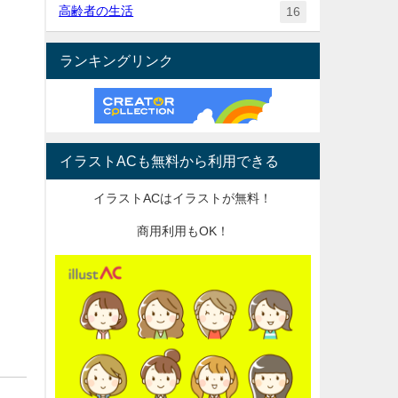
高齢者の生活
16
ランキングリンク
イラストACも無料から利用できる
イラストACはイラストが無料！
商用利用もOK！