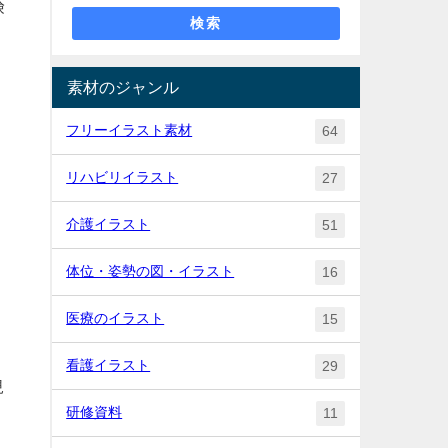
険
検索
素材のジャンル
フリーイラスト素材
64
リハビリイラスト
27
介護イラスト
51
体位・姿勢の図・イラスト
16
医療のイラスト
15
看護イラスト
29
規
研修資料
11