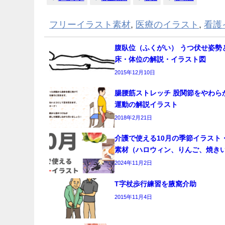
フリーイラスト素材
,
医療のイラスト
,
看護
腹臥位（ふくがい） うつ伏せ姿勢
床・体位の解説・イラスト図
2015年12月10日
腸腰筋ストレッチ 股関節をやわら
運動の解説イラスト
2018年2月21日
介護で使える10月の季節イラスト
素材（ハロウィン、りんご、焼き
2024年11月2日
T字杖歩行練習を腋窩介助
2015年11月4日