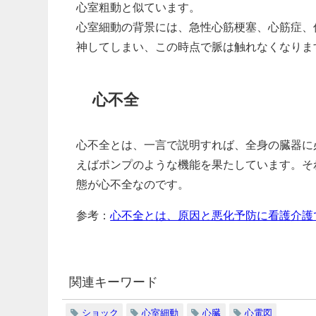
心室粗動と似ています。
心室細動の背景には、急性心筋梗塞、心筋症、
神してしまい、この時点で脈は触れなくなりま
心不全
心不全とは、一言で説明すれば、全身の臓器に
えばポンプのような機能を果たしています。そ
態​が心不全なのです。
参考：
心不全とは、原因と悪化予防に看護介護
関連キーワード
ショック
心室細動
心臓
心電図