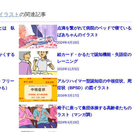
イラスト
の関連記事
とは 臥
点滴を繋がれて病院のベッドで寝ている
ばあちゃんのイラスト
2024年4月19日
かくする
絵カード・かるたで認知機能・失語症の
レーニング
2015年11月5日
・フリー
アルツハイマー型認知症の中核症状、周
いも）
症状（BPSD）の図イラスト
2016年3月17日
椅子に座って集団体操する高齢者たちの
ラスト（マンガ調）
2024年4月19日