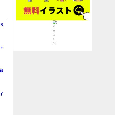
お
ト
辺
イ