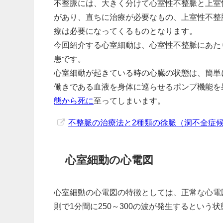
不整脈には、大きく分けて心室性不整脈と上室
があり、直ちに治療が必要なもの、上室性不整
療は必要になってくるものとなります。
今回紹介する心室細動は、心室性不整脈にあた
患です。
心室細動が起きている時の心臓の状態は、簡単
働きである血液を身体に巡らせるポンプ機能を
態から死に
至ってしまいます。
不整脈の治療法と2種類の徐脈（洞不全症
心室細動の心電図
心室細動の心電図の特徴としては、正常な心電
則で1分間に250～300の波が発生するという