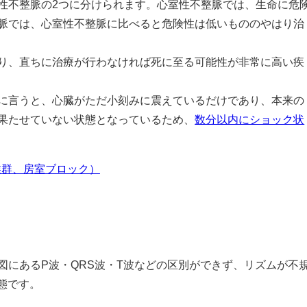
性不整脈の2つに分けられます。心室性不整脈では、生命に危
脈では、心室性不整脈に比べると危険性は低いもののやはり治
り、直ちに治療が行わなければ死に至る可能性が非常に高い疾
に言うと、心臓がただ小刻みに震えているだけであり、本来の
果たせていない状態となっているため、
数分以内にショック状
候群、房室ブロック）
図にあるP波・QRS波・T波などの区別ができず、リズムが不
状態です。