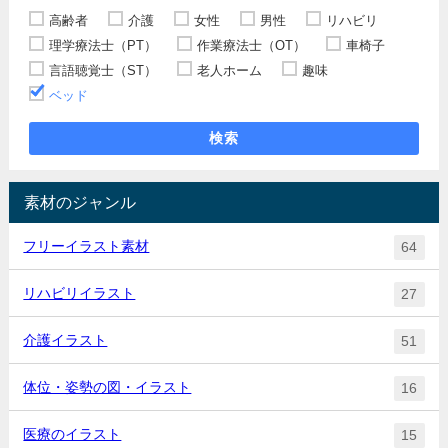
高齢者
介護
女性
男性
リハビリ
理学療法士（PT）
作業療法士（OT）
車椅子
言語聴覚士（ST）
老人ホーム
趣味
ベッド
検索
素材のジャンル
フリーイラスト素材
64
リハビリイラスト
27
介護イラスト
51
体位・姿勢の図・イラスト
16
医療のイラスト
15