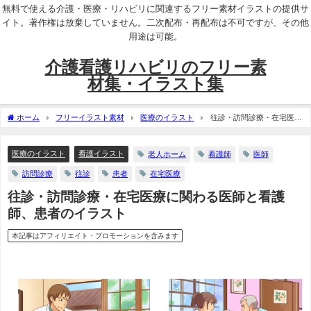
無料で使える介護・医療・リハビリに関連するフリー素材イラストの提供サ
イト。著作権は放棄していません。二次配布・再配布は不可ですが、その他
用途は可能。
介護看護リハビリのフリー素
材集・イラスト集
ホーム
フリーイラスト素材
医療のイラスト
往診・訪問診療・在宅医療
に関わる医師と看護師、患者のイラスト
医療のイラスト
看護イラスト
老人ホーム
看護師
医師
訪問診療
往診
患者
在宅医療
往診・訪問診療・在宅医療に関わる医師と看護
師、患者のイラスト
本記事はアフィリエイト・プロモーションを含みます