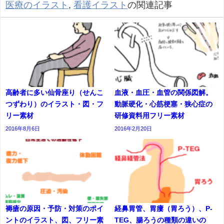
医療のイラスト
,
看護イラスト
の関連記事
高齢者に多い仙骨座り（せんこ
血液・血圧・血管の関係図解。
つずわり）のイラスト・図・フ
動脈硬化・心筋梗塞・狭心症の
リー素材
研修資料用フリー素材
2016年8月6日
2016年2月20日
褥瘡の原因・予防・対策のポイ
経鼻胃管、胃瘻（胃ろう）、P-
ントのイラスト、図、フリー素
TEG、腸ろうの種類の違いの