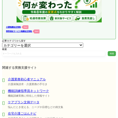
介護報酬改定情報
New!
障害福祉サービス報酬改定情報
New!
記事カテゴリから探す
検索
検索
関連する実務支援サイト
介護業務初心者マニュアル
介護保険請求・介護業務の手引き
機能訓練指導員ネットワーク
機能訓練実務に特化した情報サイト
ケアプラン文例データ
悩んだとき使える、ニーズや目標などの例文集
在宅介護ごはんナビ