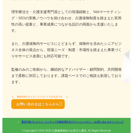
理学療法士・介護支援専門員としての現場経験と、Webマーケティン
グ・SEOの実務ノウハウを掛け合わせ、介護保険制度を踏まえた実用
性の高い提案と、事業成果につながる設計の両面から支援いたしま
す。
また、介護保険内サービスにとどまらず、保険外を含めたシニアビジ
ネス全体の視点から、現場ニーズ・制度・市場性を踏まえた事業づく
りやサービス改善にも対応可能です。
監修のみのご依頼から、継続的なアドバイザー・顧問契約、共同開発
まで柔軟に対応しております。課題ベースでのご相談も歓迎しており
ます。
相談内容がまとまっていなくても大丈夫です

お問い合わせはこちらから
運営情報
プレスリリース
メディア掲載
利用規約
プライバシーポリシー
お問い合わせ
サイトマップ

Copyright© 2010-2026 介護健康福祉のお役立ち通信. All Rights Reserved.