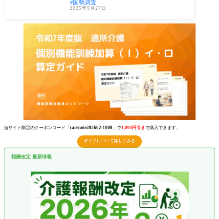
国勢調査
口・
2025年9月27日
当サイト限定のクーポンコード「
carenote202602-1000
」で
1,000円引き
で購入できます。
ガイドについて詳しくみる
報酬改定 最新情報