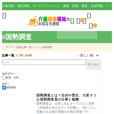
介護保険、福祉情勢、リハビリテーション、健康・医療、看護、社会問題、ヘルスケア業界など様々な切り口から役立つ情報を配信。





0

0
#国勢調査
ホーム
最新記事一覧ページ
国勢調査

記事一覧
1 - 1件 / 全1件

絞り込み
カテゴリー
政策・法律
タグ
国勢調査
政策・法律
国勢調査とは？目的や歴史、大変そう
な国勢調査員の仕事と報酬
国勢調査は、日本に住むすべての人と世帯
（外国籍を含みます）を対象に、5年ごとに
実施される我が国最大の統計調査です。人